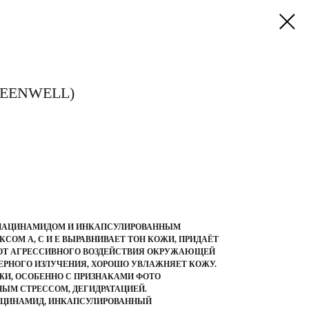
KEENWELL)
ИАЦИНАМИДОМ И ИНКАПСУЛИРОВАННЫМ
ОМ А, С И Е ВЫРАВНИВАЕТ ТОН КОЖИ, ПРИДАЁТ
 ОТ АГРЕССИВНОГО ВОЗДЕЙСТВИЯ ОКРУЖАЮЩЕЙ
ТЕРНОГО ИЗЛУЧЕНИЯ, ХОРОШО УВЛАЖНЯЕТ КОЖУ.
ЖИ, ОСОБЕННО С ПРИЗНАКАМИ ФОТО
НЫМ СТРЕССОМ, ДЕГИДРАТАЦИЕЙ.
АЦИНАМИД, ИНКАПСУЛИРОВАННЫЙ